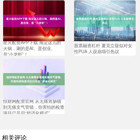
星火配资APP下载 海淀这儿的
股票融资杠杆 夏克立疑似对女
火锅，涮的是AI、是创业、
性PUA 人设崩塌引热议
是“小龙虾”！
恒财网配资官网 从无痛胃肠镜
到无痛支气管镜，你害怕的检查
项目已开启“舒适化模式”
相关评论