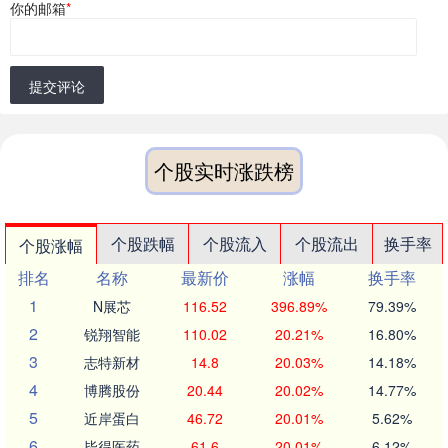
你的邮箱
*
提交评论
个股实时涨跌榜
个股跌幅
个股流入
个股流出
换手率
个股涨幅
排名
名称
最新价
涨幅
换手率
1
N展芯
116.52
396.89%
79.39%
2
锐翔智能
110.02
20.21%
16.80%
3
志特新材
14.8
20.03%
14.18%
4
博腾股份
20.44
20.02%
14.77%
5
近岸蛋白
46.72
20.01%
5.62%
6
毕得医药
61.6
20.01%
6.12%