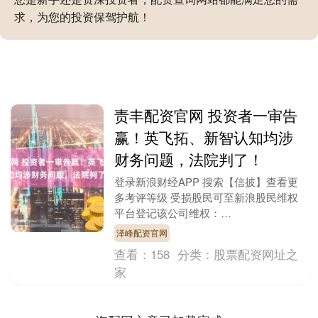
求，为您的投资保驾护航！
责丰配资官网 投资者一审告
赢！英飞拓、新智认知均涉
财务问题，法院判了！
登录新浪财经APP 搜索【信披】查看更
多考评等级 受损股民可至新浪股民维权
平台登记该公司维权：
http://wq.finance.sina.com.cn/ 关注....
泽峰配资官网
查看：
158
分类：
股票配资网址之
家