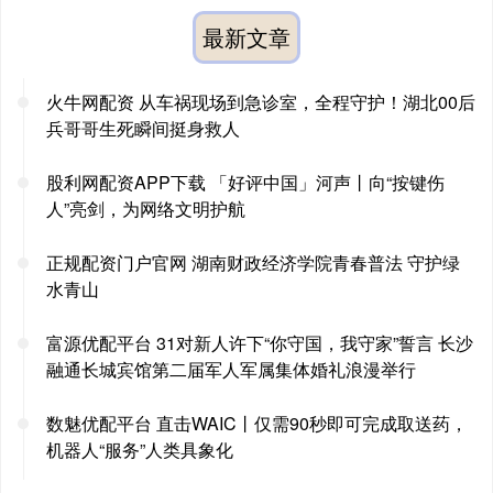
最新文章
火牛网配资 从车祸现场到急诊室，全程守护！湖北00后
兵哥哥生死瞬间挺身救人
股利网配资APP下载 「好评中国」河声丨向“按键伤
人”亮剑，为网络文明护航
正规配资门户官网 湖南财政经济学院青春普法 守护绿
水青山
富源优配平台 31对新人许下“你守国，我守家”誓言 长沙
融通长城宾馆第二届军人军属集体婚礼浪漫举行
数魅优配平台 直击WAIC丨仅需90秒即可完成取送药，
机器人“服务”人类具象化