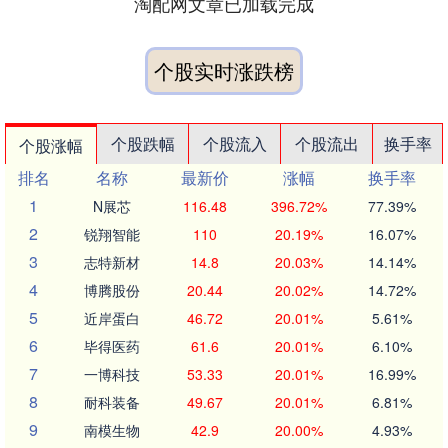
淘配网文章已加载完成
个股实时涨跌榜
个股跌幅
个股流入
个股流出
换手率
个股涨幅
排名
名称
最新价
涨幅
换手率
1
N展芯
116.48
396.72%
77.39%
2
锐翔智能
110
20.19%
16.07%
3
志特新材
14.8
20.03%
14.14%
4
博腾股份
20.44
20.02%
14.72%
5
近岸蛋白
46.72
20.01%
5.61%
6
毕得医药
61.6
20.01%
6.10%
7
一博科技
53.33
20.01%
16.99%
8
耐科装备
49.67
20.01%
6.81%
9
南模生物
42.9
20.00%
4.93%