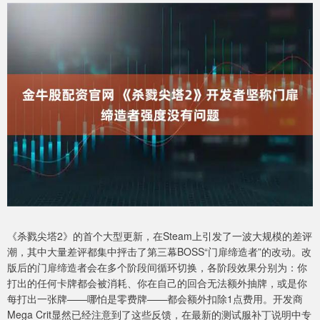
《杀戮尖塔2》的首个大型更新，在Steam上引发了一波大规模的差评
潮，其中大量差评都集中抨击了第三幕BOSS“门扉缔造者”的改动。改
版后的门扉缔造者会在多个阶段间循环切换，各阶段效果分别为：你
打出的任何卡牌都会被消耗、你在自己的回合无法额外抽牌，或是你
每打出一张牌——哪怕是零费牌——都会额外扣除1点费用。开发商
Mega Crit显然已经注意到了这些反馈，在最新的测试服补丁说明中专