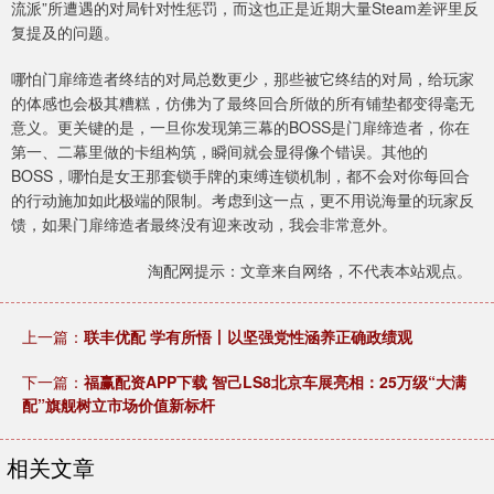
流派”所遭遇的对局针对性惩罚，而这也正是近期大量Steam差评里反
复提及的问题。
哪怕门扉缔造者终结的对局总数更少，那些被它终结的对局，给玩家
的体感也会极其糟糕，仿佛为了最终回合所做的所有铺垫都变得毫无
意义。更关键的是，一旦你发现第三幕的BOSS是门扉缔造者，你在
第一、二幕里做的卡组构筑，瞬间就会显得像个错误。其他的
BOSS，哪怕是女王那套锁手牌的束缚连锁机制，都不会对你每回合
的行动施加如此极端的限制。考虑到这一点，更不用说海量的玩家反
馈，如果门扉缔造者最终没有迎来改动，我会非常意外。
淘配网提示：文章来自网络，不代表本站观点。
上一篇：
联丰优配 学有所悟丨以坚强党性涵养正确政绩观
下一篇：
福赢配资APP下载 智己LS8北京车展亮相：25万级“大满
配”旗舰树立市场价值新标杆
相关文章