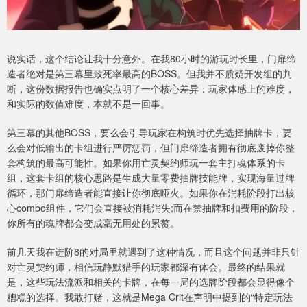
说实话，这个结论让我十分意外。在我80小时的游玩时长里，门扉缔
造者绝对是第三幕里致死率最高的BOSS。但我并不质疑开发组的判
断，这份数据报告也确实点明了一个核心差异：玩家体感上的难度，
和实际的数值难度，本就不是一回事。
第三幕的其他BOSS，要么会引导玩家在构筑时优先选择抽牌卡，要
么会对低输出的卡组进行严厉惩罚，但门扉缔造者拥有彻底废掉你整
套构筑的最高可能性。如果你用亡灵契约师玩一套主打魂体系的卡
组，这套卡组的核心思路是生成大量零费抽牌技能牌，实现海量过牌
循环，那门扉缔造者能直接让你彻底哑火。如果你在消耗阶段打出核
心combo组件，它们会直接被消耗消失;而在禁抽牌和扣费用的阶段，
你所有的魂牌都会变成毫无用处的累赘。
前几天我在进阶8的对局里就遇到了这种情况，而且这个问题并非只针
对亡灵契约师，相信玩静默猎手的玩家都深有体会。最终的结果就
是，这些玩法流派和相关的卡牌，在每一局的选牌阶段都会显得像个
糟糕的选择。我敢打赌，这就是Mega Crit在声明中提到的“特定玩法