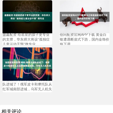
盛鑫配资 给星星的孩子更专业
创同配资官网APP下载 黄金白
的支撑，华东师大将设“孤独症
银遭遇断崖式下跌，国内金饰价
儿童运动干预”微专业
格下调
指盈配资网官网 俄媒:俄军大部
队进城了！俄军皮卡和摩托队从
红军城南部进城，乌军无人机失
效
相关评论