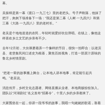
幕。
吴振铎是第一幕《渡口·一九三七》里的老把头。号子声刚落，他抹了
把汗，匆匆下场准备下一场：“我还是第二幕《人树·一九四六》和第
三幕《大路·一九四八》里的老村长。”
老吴是个地地道道的农民，年轻时就爱好吹拉弹唱。在镇上，像他这
样喜欢乡土文艺的乡亲有不少。
去年12月初，大伙琢磨着弄一个像样的节目，很快一拍即合：以老滨
县、老堡集民间口述史为根基，聚焦百姓视角，打造一部原汁原味的
鲁北乡村情景剧。
“把老一辈的故事搬上舞台，让本地人讲本地事，肯定能引起共
鸣。”老吴说。
消息传开，乡村文化志愿者、网络直播从业者、本地商贩纷纷加入。
团队以“河湖剧社”名义发布“招募令”，十里八乡的乡亲都来了。
大家围坐在一起，你讲一段爷爷的故事，我唱一句姥姥的歌谣，靠着