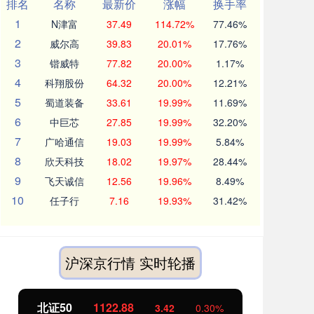
排名
名称
最新价
涨幅
换手率
1
N津富
37.49
114.72%
77.46%
2
威尔高
39.83
20.01%
17.76%
3
锴威特
77.82
20.00%
1.17%
4
科翔股份
64.32
20.00%
12.21%
5
蜀道装备
33.61
19.99%
11.69%
6
中巨芯
27.85
19.99%
32.20%
7
广哈通信
19.03
19.99%
5.84%
8
欣天科技
18.02
19.97%
28.44%
9
飞天诚信
12.56
19.96%
8.49%
10
任子行
7.16
19.93%
31.42%
沪深京行情 实时轮播
北证50
1122.88
创业
3.42
0.30%