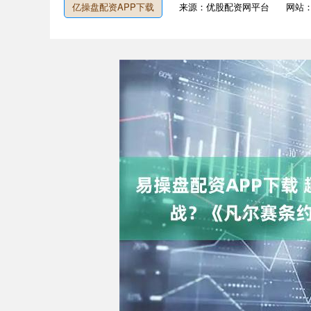
亿操盘配资APP下载
来源：优股配资网平台
网站
深证成指
14110.12
1.92
0.57%
-34.08
-