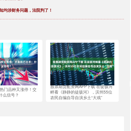
认知均涉财务问题，法院判了！
股票期货配资网APP下载 在徒骇河
 热门品种又涨停！交
畔看《静静的徒骇河》，滨州55位
什么信号？
农民自编自导自演乡土“大戏”