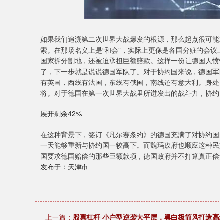
如果我们追溯第二次世界大战爆发的根源，那么起点很可能
索。在那场名义上是“和会”，实际上更像是各国分赃的会
国家拆分割地，还被迫承担巨额赔款。这样一份让德国人愤
了，下一步就是说说德国军队了。对于协约国来说，德国军
有英国，西线有法国，东线有俄国，南线还有意大利。身处
将。对于德国在第一次世界大战里所迸发出的战斗力，协约
展开剩余42%
在这种背景下，签订《凡尔赛条约》的德国充满了对协约国
一天能够重新与协约国一较高下。而魏玛政府也顺应这种民
国要求德国赔偿的那些巨额款项，德国政府并不打算真正偿
发布于：天津市
上一篇：
股票杠杆 小户型逆袭大平层，黑白极简风打造