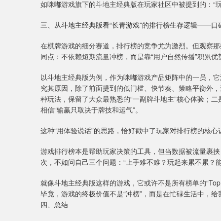
如咪嘟游戏旗下的斗地主经典版在玩家社区中被提到的：“玩
三、从斗地主经典版看“长青游戏”的排行榜生存逻辑——口
在棋牌游戏的细分赛道，排行榜的竞争尤为激烈。但观察那些
同点：不依赖短期流量冲榜，而是靠“用户自然传播”积累优
以斗地主经典版为例，作为咪嘟游戏产品矩阵中的一员，它
究其原因，除了前面提到的低门槛、快节奏、策略平衡外，
种玩法，保留了大众最熟悉的“一副牌斗地主”核心体验；二
相信“输赢只取决于牌技和运气”。
这种“用体验说话”的思路，恰好戳中了玩家对排行榜的核心诉
游戏排行榜本是帮助玩家决策的工具，但当数据被流量裹挟
次，不如问自己三个问题：“上手难不难？玩起来累不累？能
就像斗地主经典版这样的游戏，它或许不是所有榜单的“Top
毕竟，游戏的终极价值不是“冲榜”，而是在忙碌生活中，给
四、总结