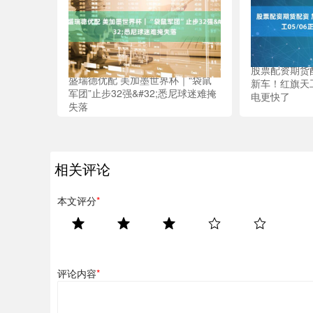
股票配资期货配资
盛瑞德优配 美加墨世界杯｜“袋鼠
新车！红旗天工
军团”止步32强&#32;悉尼球迷难掩
电更快了
失落
相关评论
本文评分
*
评论内容
*