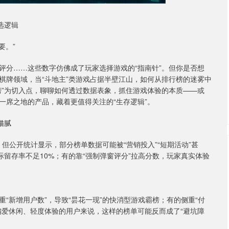
选逻辑
要。”
评分……这些数字仿佛成了玩家选择游戏的“指南针”。但你是否想
棋牌领域，当“斗地主”类游戏占据半壁江山，如何从排行榜的迷雾中
榜”为切入点，聊聊如何透过数据表象，抓住游戏体验的本质——或
一席之地的产品，藏着更值得关注的“生存逻辑”。
猫腻
。但公开统计显示，部分榜单数据可能被“营销投入”“短期活动”甚
际留存率不足10%；有的靠“强制弹窗评分”拉高分数，玩家真实体验
“新增用户数”，导致“昙花一现”的快消型游戏霸榜；有的侧重“付
偏爱休闲、轻度体验的用户来说，这样的榜单可能反而成了“避坑障