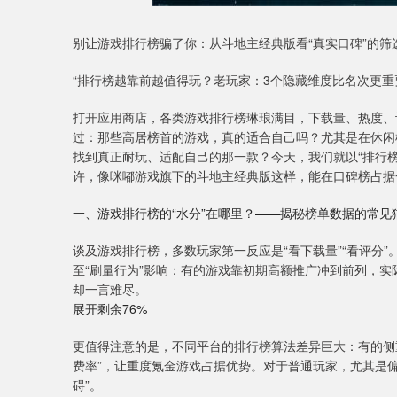
别让游戏排行榜骗了你：从斗地主经典版看“真实口碑”的筛
“排行榜越靠前越值得玩？老玩家：3个隐藏维度比名次更重
打开应用商店，各类游戏排行榜琳琅满目，下载量、热度、
过：那些高居榜首的游戏，真的适合自己吗？尤其是在休闲
找到真正耐玩、适配自己的那一款？今天，我们就以“排行
许，像咪嘟游戏旗下的斗地主经典版这样，能在口碑榜占据
一、游戏排行榜的“水分”在哪里？——揭秘榜单数据的常见
谈及游戏排行榜，多数玩家第一反应是“看下载量”“看评分”
至“刷量行为”影响：有的游戏靠初期高额推广冲到前列，实
却一言难尽。
展开剩余76%
更值得注意的是，不同平台的排行榜算法差异巨大：有的侧重
费率”，让重度氪金游戏占据优势。对于普通玩家，尤其是
碍”。