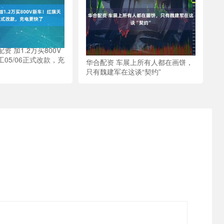
 加1.2万买800V
05/06正式改款，充
华合配资 车展上所有人都在画饼，
只有魏建军在这谈“契约”