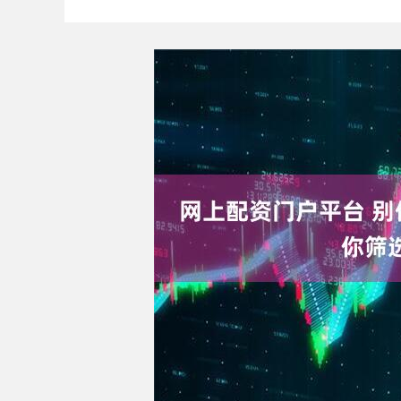
上证指数
3878.43
6.00
2.60%
56.15
1.