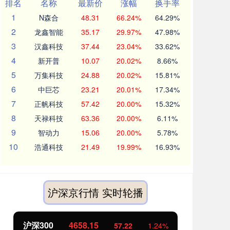
排名
名称
最新价
涨幅
换手率
1
N森合
48.31
66.24%
64.29%
2
龙鑫智能
35.17
29.97%
47.98%
3
汉鑫科技
37.44
23.04%
33.62%
4
新开普
10.07
20.02%
8.66%
5
万集科技
24.88
20.02%
15.81%
6
中巨芯
23.21
20.01%
17.34%
7
正帆科技
57.42
20.00%
15.32%
8
天禄科技
63.36
20.00%
6.11%
9
智动力
15.06
20.00%
5.78%
10
浩通科技
21.49
19.99%
16.93%
沪深京行情 实时轮播
沪深300
4658.15
北
57.22
1.24%