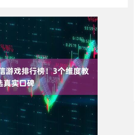
深证成指
14144.20
47%
258.49
1.86%