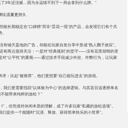
了3年还没腻，因为永远猜不到下一局会拿到什么牌。”
碑比流量更持久
能长期稳定在“口碑榜”而非“昙花一现”的产品，会发现它们有个共
势。
没有铺天盖地的广告，却能在玩家自发分享中形成“熟人圈子效应”。
还有两点值得关注：一是对“经典规则”的坚守——没有花里胡哨的变
是对“公平性”的重视——通过技术手段减少外挂、作弊行为，让玩家
求：比起“被推荐”，他们更想要“自己能玩进去”的游戏。
，我们更需要找回“以体验为中心”的选择逻辑。与其盲目追逐榜单名
不能带来纯粹的放松？”
 1”，但凭借对休闲本质的理解，成了许多玩家“私藏的放松选项”。
我们提供一个能随时“沉浸、释放、获得简单快乐的小世界”。