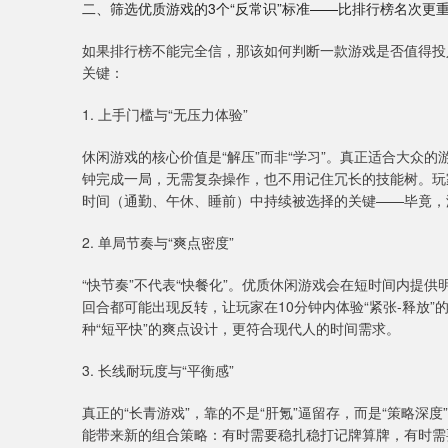
二、筛选优质游戏的3个“反常识”标准——比排行榜名次更
如果排行榜不能完全信，那该如何判断一款游戏是否值得投
关键：
1. 上手门槛与“无压力体验”
休闲游戏的核心价值是“解压”而非“学习”。真正适合大众的
钟完成一局，无需复杂操作，也不用记住冗长的技能树。玩
时间（通勤、午休、睡前）中持续被选择的关键——毕竟，
2. 单局节奏与“爽点密度”
“快节奏”不代表“快餐化”。优质休闲游戏会在短时间内提供明
回合都可能出现反转，让玩家在10分钟内体验“紧张-释放”
种“短平快”的爽点设计，更符合现代人的时间需求。
3. 长线耐玩度与“平衡感”
真正的“长青游戏”，靠的不是“肝氪”逼留存，而是“策略深
能带来新的组合策略：有时需要稳扎稳打记牌算牌，有时需要